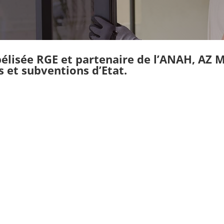
bélisée RGE et partenaire de l’ANAH, AZ
s et subventions d’Etat.
Un
No
ignan, dans les Pyrénées
e.
CO
VOLETS ROULANTS &
VOLETS BATTANTS