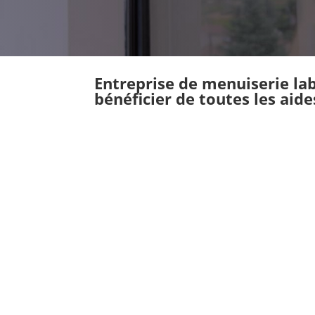
Entreprise de menuiserie la
bénéficier de toutes les aide
AZ Menuiserie
Nous intervenons à Perp
Orientales et dans l'Aud
FENÊTRES &
PORTES FENÊTRES