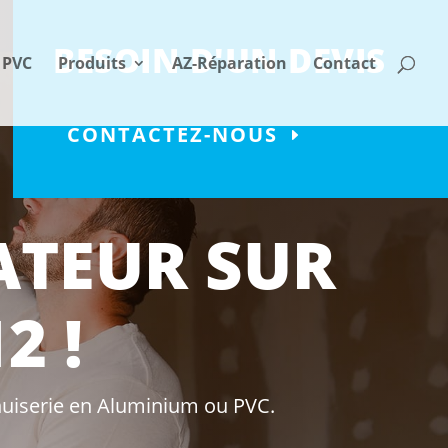
BESOIN D'UN DEVIS
 PVC
Produits
AZ-Réparation
Contact
CONTACTEZ-NOUS
ATEUR SUR
2 !
enuiserie en Aluminium ou PVC.