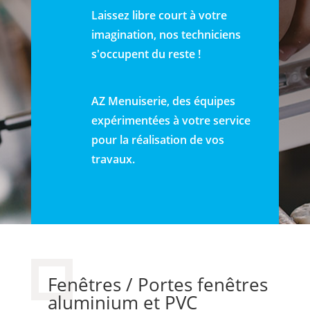
Laissez libre court à votre
imagination, nos techniciens
s'occupent du reste !
AZ Menuiserie, des équipes
expérimentées à votre service
pour la réalisation de vos
travaux.
Fenêtres / Portes fenêtres
aluminium et PVC